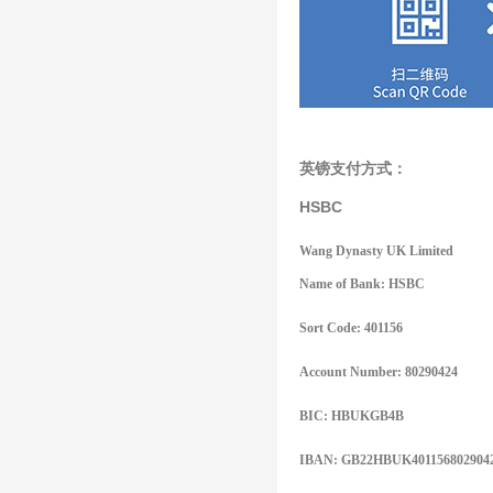
英镑支付方式：
HSBC
Wang Dynasty UK Limited
Name of Bank: HSBC
Sort Code: 401156
Account Number: 80290424
BIC: HBUKGB4B
IBAN: GB22HBUK401156802904