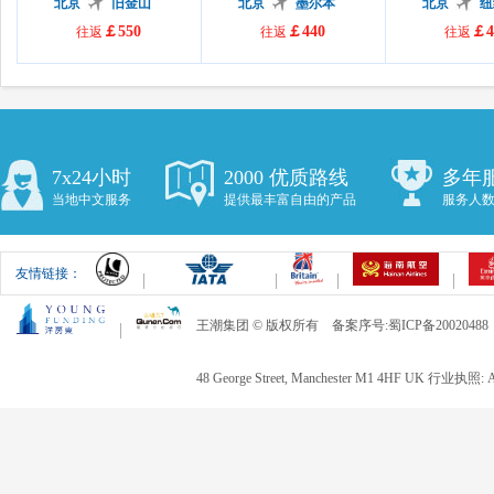
北京
旧金山
北京
墨尔本
北京
纽
￡550
￡440
￡4
往返
往返
往返
7x24小时
2000 优质路线
多年
当地中文服务
提供最丰富自由的产品
服务人数
友情链接：
王潮集团 © 版权所有 备案序号:蜀ICP备20020488
48 George Street, Manchester M1 4HF UK 行业执照: 