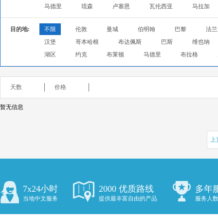
马德里
琉森
卢塞恩
瓦伦西亚
马拉加
目的地:
不限
伦敦
曼城
伯明翰
巴黎
法兰
汉堡
哥本哈根
布达佩斯
巴斯
维也纳
湖区
约克
布莱顿
马德里
布拉格
天数
价格
暂无信息
上
7x24小时
2000 优质路线
多年
当地中文服务
提供最丰富自由的产品
服务人数