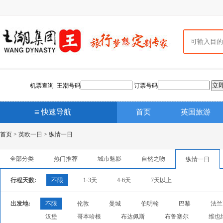
机票查询 王潮号码
订票号码
快速导航
首页
英国旅游
首页
>
英欧一日
>
纵情一日
全部分类
热门推荐
城市魅影
自然之吻
纵情一日
行程天数:
不限
1-3天
4-6天
7天以上
出发地:
不限
伦敦
曼城
伯明翰
巴黎
法兰
汉堡
哥本哈根
布达佩斯
布鲁塞尔
维也