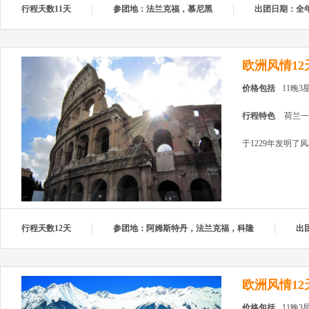
行程天数11天
参团地：法兰克福，慕尼黑
出团日期：全
欧洲风情12
价格包括
11晚
行程特色
荷兰一
于1229年发明
行程天数12天
参团地：阿姆斯特丹，法兰克福，科隆
出
欧洲风情12
价格包括
11晚