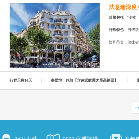
法意瑞深度+
价格包括
“伦敦
行程特色
升级版
恼和昂贵，便捷省
行程天数14天
参团地：伦敦【含往返欧洲之星高铁票】
上