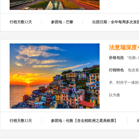
行程天数12天
参团地：巴黎
出团日期：全年每周多次发
法意瑞深度+
价格包括
“伦敦
行程特色
包含英
术、时尚于一体的
以为傲
行程天数12天
参团地：伦敦【含去程欧洲之星高铁票】