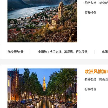
价格包括
8晚酒
行程特色
行程天数9天
参团地：法兰克福、慕尼黑、萨尔茨堡
出团
欧洲风情游F
价格包括
8晚星
行程特色