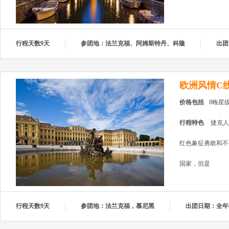
行程天数9天
参团地：法兰克福、阿姆斯特丹、科隆
出团
欧洲风情C
价格包括
8晚星
行程特色
捷克人
红色象征勇敢和不
国家，但是
行程天数9天
参团地：法兰克福，慕尼黑
出团日期：全年