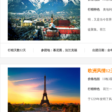
行程特色
奥地利
明，又是当今世界
徒聚集。荷兰
行程天数12天
参团地：慕尼黑，法兰克福
出团日期：全
欧洲风情1
价格包括
11晚
行程特色
荷兰一
于1229年发明