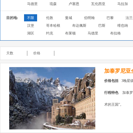
马德里
琉森
卢塞恩
瓦伦西亚
马拉加
目的地:
不限
伦敦
曼城
伯明翰
巴黎
法兰
汉堡
哥本哈根
布达佩斯
巴斯
维也纳
湖区
约克
布莱顿
马德里
布拉格
天数
价格
加泰罗尼亚
价格包括
3晚星
行程特色
加泰罗
术的王国”。