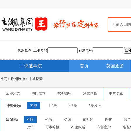
机票查询 王潮号码
订票号码
快速导航
首页
英国旅游
首页
>
欧洲旅游
>
非常探索
全部分类
热门推荐
欧洲循环
深度体验
非常探索
行程天数:
不限
1-3天
4-6天
7天以上
出发地:
不限
伦敦
曼城
伯明翰
巴黎
法兰
汉堡
哥本哈根
布达佩斯
布鲁塞尔
维也