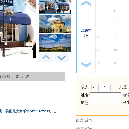
上一月
2
3
9
10
2026年
8月
16
17
23
24
30
31
下一月
证须知
常见问题
成人
-
+
儿童
姓名:
电话
护照:
出生
最大游乐场Alton Towers、巴
出发城市：
酒店标准：