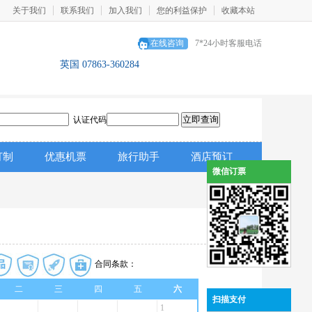
关于我们
联系我们
加入我们
您的利益保护
收藏本站
在线咨询
7*24小时客服电话
英国 07863-360284
认证代码
订制
优惠机票
旅行助手
酒店预订
微信订票
合同条款：
二
三
四
五
六
扫描支付
1