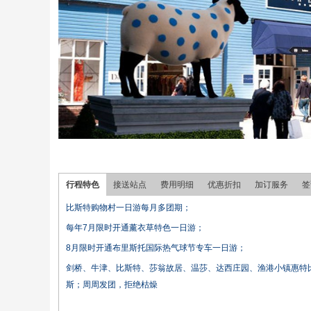
行程特色
接送站点
费用明细
优惠折扣
加订服务
签
比斯特购物村一日游每月多团期；
每年7月限时开通薰衣草特色一日游；
8月限时开通布里斯托国际热气球节专车一日游；
剑桥、牛津、比斯特、莎翁故居、温莎、达西庄园、渔港小镇惠特比、英国
斯；周周发团，拒绝枯燥