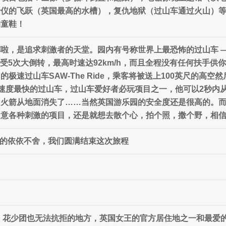
的飞跃（英国最高的水槽），复仇地狱（过山车通过火山）等。Th
的童鞋！
，是追求刺激者的天堂。园内有号称世界上最恐怖的过山车 —— 
经受5次大倒转，最高时速达92km/h，而且全程没有任何扶手
极速过山车SAW-The Ride，乘客将被送上100英尺的高
th是欧洲速度最快的过山车，过山车爱好者必玩项目之一，他可以2秒内从
肉火箭从地面消失了……当然英国游乐园的安全度还是很高的。
各种刺激的项目，还是就想去散个心，拍个照，撒个野，相信Tho
rk】的依依不舍，我们圆满结束这次旅程
stle】：花少团也无法抗拒的地方，英国女王的官方居住地之一和