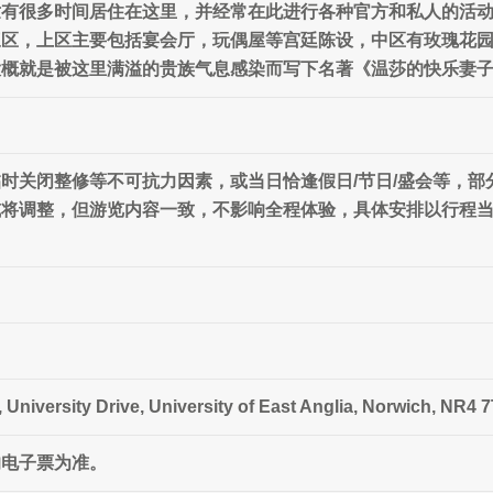
世有很多时间居住在这里，并经常在此进行各种官方和私人的活
三区，上区主要包括宴会厅，玩偶屋等宫廷陈设，中区有玫瑰花
大概就是被这里满溢的贵族气息感染而写下名著《温莎的快乐妻
时关闭整修等不可抗力因素，或当日恰逢假日/节日/盛会等，
或将调整，但游览内容一致，不影响全程体验，具体安排以行程
versity Drive, University of East Anglia, Norwich, NR4 
的电子票为准。