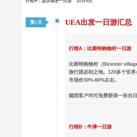
行程H：温莎城堡一日游 10月5日
UEA出发一日游汇总
第
1
天
行程A：比斯特购物村一日游
比斯特购物村（Bicester v
旅行团必到之地。120多个世界名牌均
市场价30%-60%左右。
随团客户均可免费获得一张当
行程B：牛津一日游