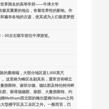
是世界闻名的高等学府——牛津大学
统中具有极其重要的地位，有着世界性的影响。作
位和遍布各地的古迹，使其成为人们极度梦想
：00左右驱车前往牛津游览。
的最南端，大部分地区是1,000英尺
636米）。这里称为峰区名副其实，通常没有峭立
、曼彻斯特、谢菲尔德、德比郡及特伦特河畔
区域为德比郡、斯塔福德郡、柴郡、大曼彻斯特、约
eltham西北部的梅尔瑟姆Oldham之间
密集大型楼宇区及工业区之外。一般而言，巴