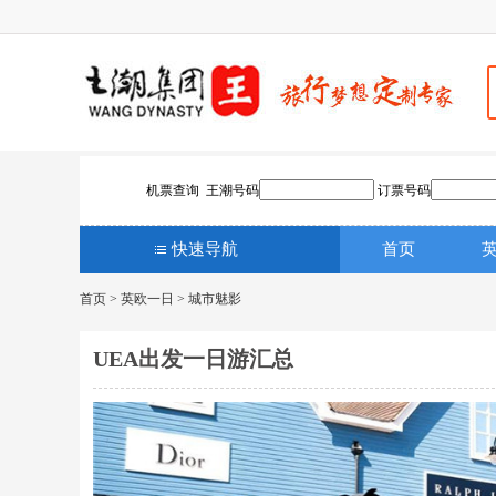
机票查询 王潮号码
订票号码
快速导航
首页
首页
>
英欧一日
>
城市魅影
UEA出发一日游汇总