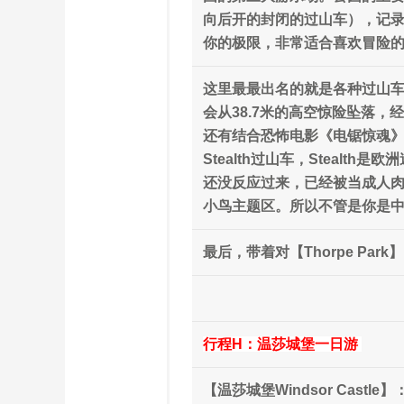
向后开的封闭的过山车），记录仪
你的极限，非常适合喜欢冒险
这里最最出名的就是各种过山车啦
会从38.7米的高空惊险坠落，
还有结合恐怖电影《电锯惊魂》的
Stealth过山车，Steal
还没反应过来，已经被当成人
小鸟主题区。所以不管是你是中意
最后，带着对【Thorpe Pa
行程H：温莎城堡一日游
【温莎城堡Windsor Ca