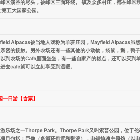
峰区溪谷的尽头，被峰区三面环绕。 镇及众多村庄，都在峰区
士第五大国家公园。
eld Alpacas被当地人戏称为羊驼庄园，Mayfield Alp
次亲密的接触。另外农场还有一些其他的小动物，袋鼠，鹅，鸭
以到农场的Cafe里面坐坐，有一些自家产的糕点，还可以买到羊
进去cafe就可以立刻享受到温暖。
游乐园一日游【含票】
场之一Thorpe Park。Thorpe Park又叫索普公园，
要项目包括：巨像（多循环倒置和翻滚），电锯惊魂主题馆（以