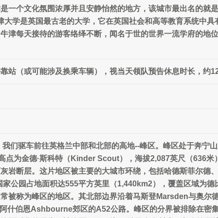
津是一个文化氛围浓厚并且安静怡然的地方，该城市最出名的就
xford），牛津大学是英国最古老的大学，它在英国社会和高等教育系
，牛津每天接待的游客络绎不断，闻名于世的世界一流学府的地
靠站（或可能涉及换乘车辆），视当天领队预告休息时长，约12
我们驱车前往英格兰中部和北部的高地--峰区。峰区处于奔宁山脉
点为金德·斯科特（Kinder Scout），海拔2,087英尺（
石灰岩断层。这片地区被主要的大城市环绕，包括哈德斯菲尔德
t。 峰区国家公园占地面积达555平方英里（1,440km2），覆盖
被称为峰区的地区。其北部边界沿着马斯登Marsden与奥尔德姆M
阿什伯恩Ashbourne郊区的A52公路。峰区的分界被排除在