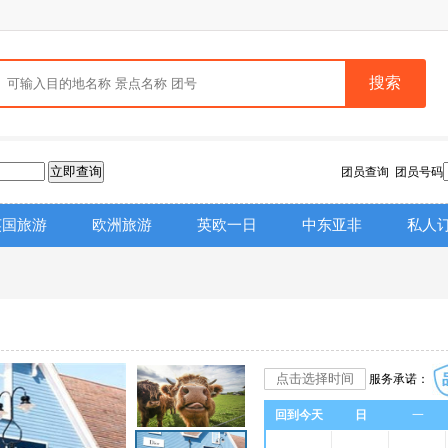
搜索
团员查询 团员号码
英国旅游
欧洲旅游
英欧一日
中东亚非
私人
服务承诺：
回到今天
日
一