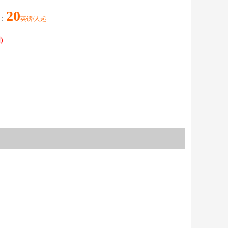
20
：
英镑/人起
)