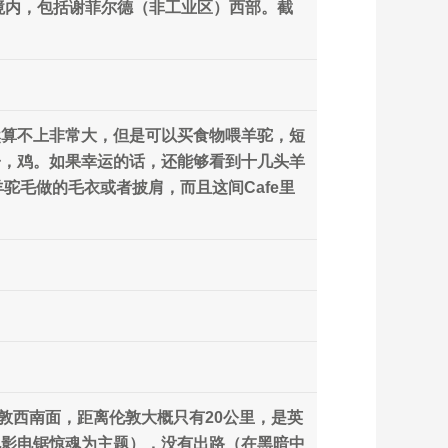
境内，包括谢菲尔德（非工业区）西部。截
acas虽然算不上非常大，但是可以买食物喂羊驼，短
子，鸡。如果幸运的话，还能够看到十几头羊
驼毛做的毛衣或者披肩，而且这间Cafe里
位于伦敦西南面，距离伦敦大概只有20公里，是英
电影电锯惊魂为主题），没有出路（在黑暗中