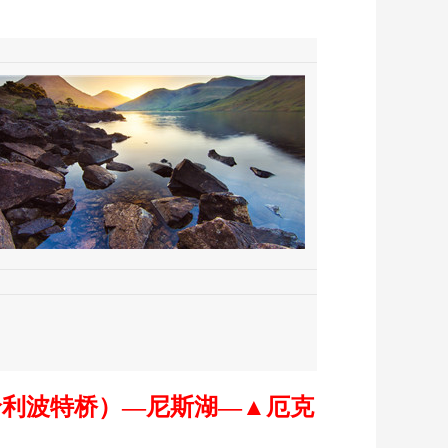
哈利波特桥）—尼斯湖—▲厄克