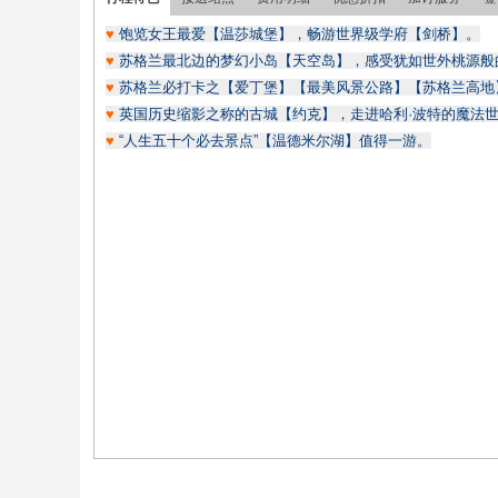
♥
饱览女王最爱【温莎城堡】，畅游世界级学府【剑桥】。
♥
苏格兰最北边的梦幻小岛【天空岛】，感受犹如世外桃源般
♥
苏格兰必打卡之【爱丁堡】【最美风景公路】【苏格兰高地
♥
英国历史缩影之称的古城【约克】，走进哈利·波特的魔法
♥
“人生五十个必去景点”【温德米尔湖】值得一游。