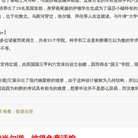
）
位于泰晤士河河畔，与温莎城堡隔岸相望。这座古老的学府是由亨利六世
一共培养出了19名英国首相，身穿燕尾服的伊顿学生也成为了温莎小镇特有
名，位于伦敦北。乌斯河穿过，弥尔顿、拜伦等人在这就读。与牛津“大学
dge】
60多位诺被而奖得主，共有31个学院。科学和工业是剑桥最引以为傲的学
费不等。
宏伟壮观，由英国国王亨利六世亲自设立创建，因而得名“国王”学院，
外观)
它展示出了现代钢梁桥的雏形，由于这种设计被称为几何结构，所以
据说因为剑桥的考试具有相当的难度，想要毕业并不是那么容易，而没拿
理 晚餐：敬请自理