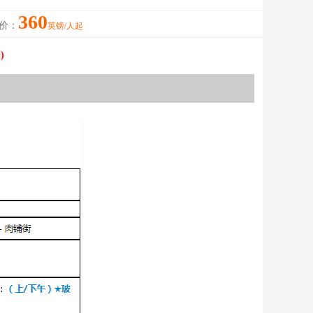
360
价：
英镑/人起
)