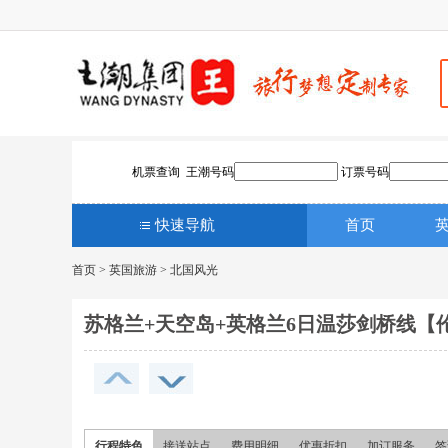
机票查询 王潮号码
订票号码
快速导航
首页
首页
>
英国旅游
>
北国风光
苏格兰+天空岛+英格兰6日温莎剑桥线【
行程特色
接送站点
费用明细
优惠折扣
加订服务
签