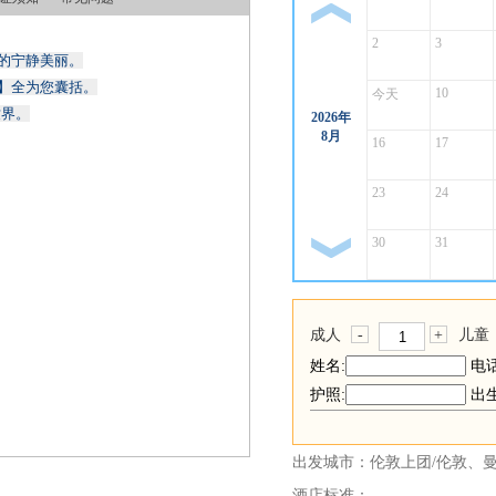
上一月
2
3
的宁静美丽。
】全为您囊括。
10
今天
世界。
2026年
8月
16
17
23
24
30
31
下一月
成人
-
+
儿童
姓名:
电话
护照:
出生
出发城市：伦敦上团/伦敦、
酒店标准：