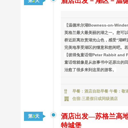
酒店出发－湖区－温
第
2
天
【温德米尔湖Bowness-on-Winder
英格兰最大最美丽的湖之一。您可
桥近距离欣赏湖光山色，感受“湖畔
完美地享受湖区的惬意和悠闲吧。
【彼得兔童话馆Peter Rabbit and F
童话馆就像是从故事书中还原出的田
治愈了很多来到这里的游客。
早餐：酒店自助早餐 午餐：敬
住宿:三星假日或同级酒店
酒店出发—苏格兰高地
第
3
天
特城堡