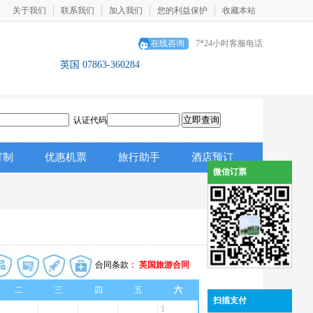
关于我们
联系我们
加入我们
您的利益保护
收藏本站
在线咨询
7*24小时客服电话
英国 07863-360284
认证代码
订制
优惠机票
旅行助手
酒店预订
微信订票
合同条款：
英国旅游合同
二
三
四
五
六
扫描支付
1