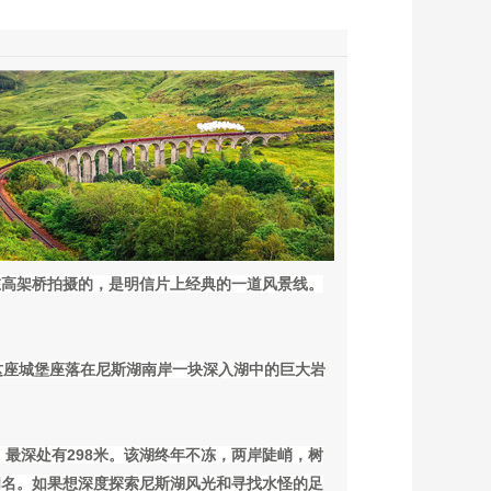
在高架桥拍摄的，是明信片上经典的一道风景线。
这座城堡座落在尼斯湖南岸一块深入湖中的巨大岩
，最深处有298米。该湖终年不冻，两岸陡峭，树
闻名。如果想深度探索尼斯湖风光和寻找水怪的足